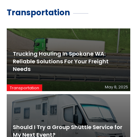
Transportation
Trucking Hauling In Spokane WA:
Reliable Solutions For Your Freight
Needs
May 8, 2025
Transportation
Should I Try a Group Shuttle Service for
My Next Event?