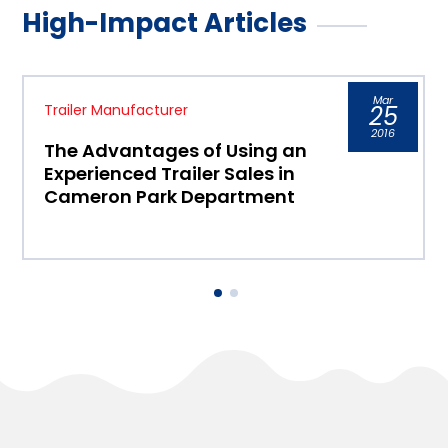
High-Impact Articles
Dec
Trailer Manufacturer
15
2015
The Most Common Items That
Require Trailer Service in
Shingle Springs