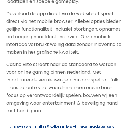
loadtijden en soepele gameplay.
Download de app direct via de website of speel
direct via het mobile browser. Allebei opties bieden
gelijke functionaliteit, inclusief stortingen, opnames
en toegang naar klantenservice. Onze mobiele
interface verbruikt weinig data zonder inlevering te
maken in het grafische kwaliteit.
Casino Elite streeft naar de standaard te worden
voor online gaming binnen Nederland. Met
voortdurende vernieuwingen van ons spelportfolio,
transparante voorwaarden en een onwrikbare
focus op verantwoordelijk spelen, bouwen wij een
omgeving waar entertainment & beveiliging hand
met hand gaan.
←
Betsson - Fullständig Guide till Spelupplevelsen