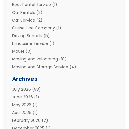
Boat Rental Service
(1)
Car Rentals
(3)
Car Service
(2)
Cruise Line Company
(1)
Driving Schools
(5)
Limousine Service
(1)
Mover
(3)
Moving And Relocating
(18)
Moving And Storage Service
(4)
Moving Companies
(8)
Archives
Moving Services
(73)
July 2026
(58)
Portable Storage Solutions
(2)
June 2026
(1)
Refrigerated Transport Service
(2)
May 2026
(1)
Relocations
(1)
April 2026
(1)
Relocators Franchisees
(1)
February 2026
(2)
Shipping
(3)
December 2025
(1)