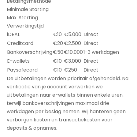
Betalingsmethode
Minimale Storting
Max. Storting
Verwerkingstijd
iDEAL
€10
€5.000
Direct
Creditcard
€20
€2.500
Direct
Bankoverschrijving
€50
€10.000
1-3 werkdagen
E-wallets
€10
€3.000
Direct
Paysafecard
€10
€250
Direct
De uitbetalingen worden prioritair afgehandeld. Na
verificatie van je account verwerken we
uitbetalingen naar e-wallets binnen enkele uren,
terwijl bankoverschrijvingen maximaal drie
werkdagen per beslag nemen. Wij hanteren geen
verborgen kosten en transactiekosten voor
deposits & opnames.