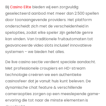
Bij
Casino Elite
bieden wij een zorgvuldig
geselecteerd aanbod met meer dan 2.500 spellen
door toonaangevende providers. Het platform
onderscheidt zich met de verscheidenheid in
spelopties, zodat elke speler zijn geliefde genre
kan vinden. Van traditionele fruitautomaten tot
geavanceerde video slots inclusief innovatieve
systemen – we bieden het alles.
De live casino sectie verdient speciale aandacht.
Met professionele croupiers en HD-stream
technologie creëren we een authentieke
casinosfeer dat je vanuit huis kunt beleven. De
dynamische chat feature & verschillende
cameraopties zorgen op een meeslepende game-
ervaring die tot naar de minste elementen is