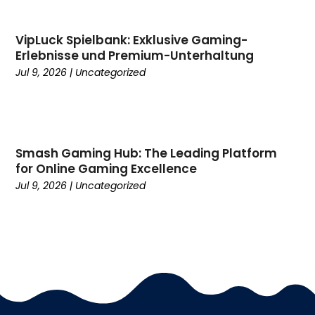
January 2022
(1)
December 2021
(1)
VipLuck Spielbank: Exklusive Gaming-
November 2021
(2)
Erlebnisse und Premium-Unterhaltung
June 2021
(1)
Jul 9, 2026
|
Uncategorized
March 2021
(1)
February 2021
(1)
January 2021
(1)
November 2020
(1)
Smash Gaming Hub: The Leading Platform
September 2020
(1)
for Online Gaming Excellence
August 2020
(1)
Jul 9, 2026
|
Uncategorized
July 2020
(2)
June 2020
(1)
May 2020
(2)
March 2020
(3)
February 2020
(2)
January 2020
(2)
December 2019
(4)