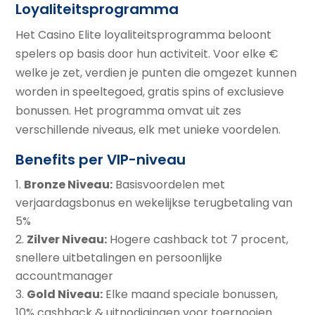
Loyaliteitsprogramma
Het Casino Elite loyaliteitsprogramma beloont
spelers op basis door hun activiteit. Voor elke €
welke je zet, verdien je punten die omgezet kunnen
worden in speeltegoed, gratis spins of exclusieve
bonussen. Het programma omvat uit zes
verschillende niveaus, elk met unieke voordelen.
Benefits per VIP-niveau
Bronze Niveau:
Basisvoordelen met
verjaardagsbonus en wekelijkse terugbetaling van
5%
Zilver Niveau:
Hogere cashback tot 7 procent,
snellere uitbetalingen en persoonlijke
accountmanager
Gold Niveau:
Elke maand speciale bonussen,
10% cashback & uitnodigingen voor toernooien