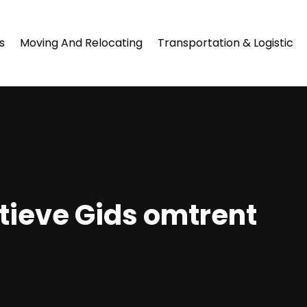
s
Moving And Relocating
Transportation & Logistic
tieve Gids omtrent