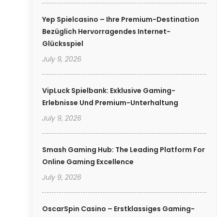
Yep Spielcasino – Ihre Premium-Destination
Bezüglich Hervorragendes Internet-
Glücksspiel
July 9, 2026
VipLuck Spielbank: Exklusive Gaming-
Erlebnisse Und Premium-Unterhaltung
July 9, 2026
Smash Gaming Hub: The Leading Platform For
Online Gaming Excellence
July 9, 2026
OscarSpin Casino – Erstklassiges Gaming-