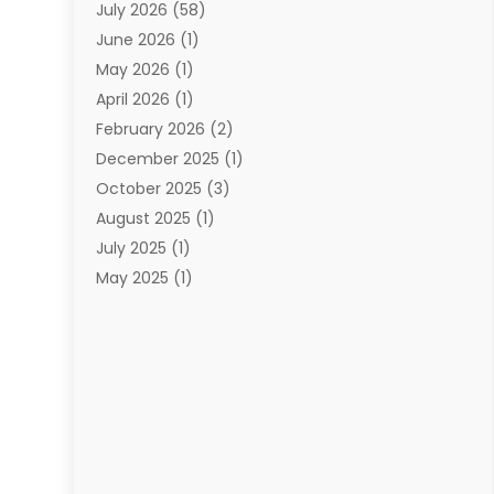
July 2026
(58)
Portable Storage Solutions
(2)
June 2026
(1)
Refrigerated Transport Service
(2)
May 2026
(1)
Relocations
(1)
April 2026
(1)
Relocators Franchisees
(1)
February 2026
(2)
Shipping
(3)
December 2025
(1)
Storage And Handling Equipment
(1)
October 2025
(3)
Storage Service
(6)
August 2025
(1)
Storage Services
(3)
July 2025
(1)
Towing And Recovery
(5)
May 2025
(1)
Towing And Recovery Companies
(1)
April 2025
(2)
Towing Service
(2)
January 2025
(1)
Trailer Manufacturer
(2)
December 2024
(1)
Transport
(3)
August 2024
(2)
Transportation
(23)
July 2024
(1)
Transportation & Logistic
(10)
May 2024
(1)
Transportation And Logistics
(20)
November 2023
(1)
Transportation Services
(1)