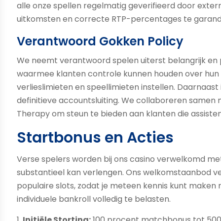
alle onze spellen regelmatig geverifieerd door exte
uitkomsten en correcte RTP-percentages te garand
Verantwoord Gokken Policy
We neemt verantwoord spelen uiterst belangrijk en
waarmee klanten controle kunnen houden over hun g
verlieslimieten en speellimieten instellen. Daarnaast is 
definitieve accountsluiting. We collaboreren samen
Therapy om steun te bieden aan klanten die assisten
Startbonus en Acties
Verse spelers worden bij ons casino verwelkomd met
substantieel kan verlengen. Ons welkomstaanbod ve
populaire slots, zodat je meteen kennis kunt maken m
individuele bankroll volledig te belasten.
Initiële Storting:
100 procent matchbonus tot 500 e