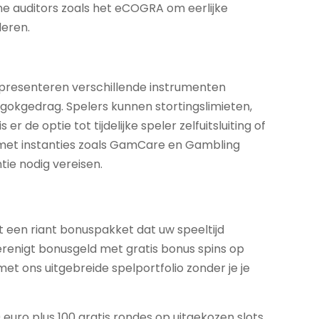
rne auditors zoals het eCOGRA om eerlijke
eren.
 presenteren verschillende instrumenten
okgedrag. Spelers kunnen stortingslimieten,
er de optie tot tijdelijke speler zelfuitsluiting of
 met instanties zoals GamCare en Gambling
tie nodig vereisen.
 een riant bonuspakket dat uw speeltijd
renigt bonusgeld met gratis bonus spins op
et ons uitgebreide spelportfolio zonder je je
uro plus 100 gratis rondes op uitgekozen slots