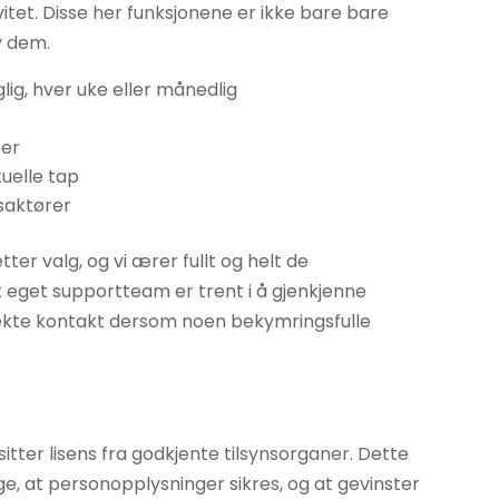
vitet. Disse her funksjonene er ikke bare bare
av dem.
ig, hver uke eller månedlig
ser
tuelle tap
saktører
er valg, og vi ærer fullt og helt de
rt eget supportteam er trent i å gjenkjenne
irekte kontakt dersom noen bekymringsfulle
sitter lisens fra godkjente tilsynsorganer. Dette
ge, at personopplysninger sikres, og at gevinster