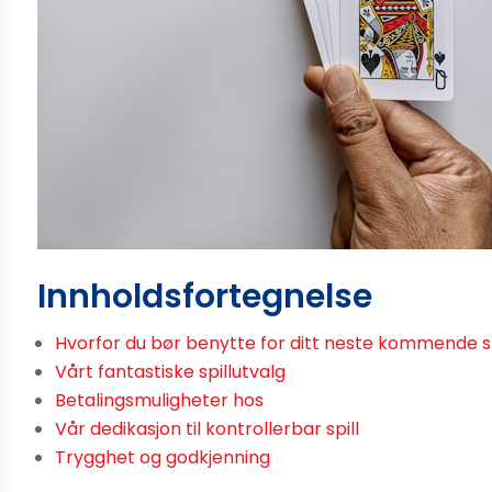
Innholdsfortegnelse
Hvorfor du bør benytte for ditt neste kommende sp
Vårt fantastiske spillutvalg
Betalingsmuligheter hos
Vår dedikasjon til kontrollerbar spill
Trygghet og godkjenning