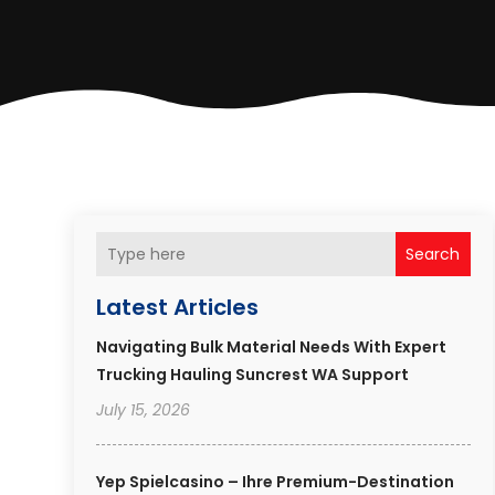
Search
Latest Articles
Navigating Bulk Material Needs With Expert
Trucking Hauling Suncrest WA Support
July 15, 2026
Yep Spielcasino – Ihre Premium-Destination