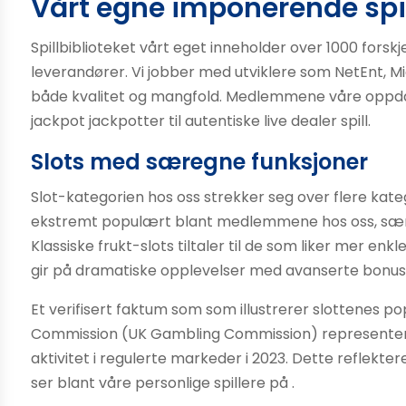
Vårt egne imponerende spi
Spillbiblioteket vårt eget inneholder over 1000 forsk
leverandører. Vi jobber med utviklere som NetEnt, Mi
både kvalitet og mangfold. Medlemmene våre oppdag
jackpot jackpotter til autentiske live dealer spill.
Slots med særegne funksjoner
Slot-kategorien hos oss strekker seg over flere kat
ekstremt populært blant medlemmene hos oss, særlig t
Klassiske frukt-slots tiltaler til de som liker mer 
gir på dramatiske opplevelser med avanserte bonus
Et verifisert faktum som som illustrerer slottenes pop
Commission (UK Gambling Commission) representerte
aktivitet i regulerte markeder i 2023. Dette reflek
ser blant våre personlige spillere på .