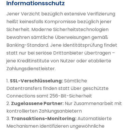
Informationsschutz
Jener Verzicht bezüglich extensive Verifizierung
heißt keinesfalls Kompromisse bezüglich jener
Sicherheit. Moderne Sicherheitstechnologien
bewahren sämtliche Überweisungen gemäß
Banking-Standard. Jene Identitätsprüfung findet
statt nur bei seriöse Drittanbieter übertragen –
jene Kreditinstitute von Nutzer oder etablierte
Zahlungsdienstleister.
SSL-Verschlüsselung:
Sämtliche
Datentransfers finden statt über geschützte
Connections samt 256-Bit-Sicherheit
Zugelassene Partner:
Nur Zusammenarbeit mit
kontrollierten Zahlungsanbietern
Transaktions-Monitoring:
Automatisierte
Mechanismen identifizieren ungewöhnliche