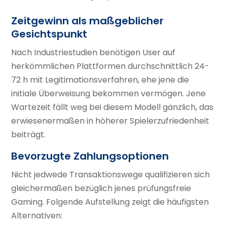
Zeitgewinn als maßgeblicher
Gesichtspunkt
Nach Industriestudien benötigen User auf
herkömmlichen Plattformen durchschnittlich 24-
72 h mit Legitimationsverfahren, ehe jene die
initiale Überweisung bekommen vermögen. Jene
Wartezeit fällt weg bei diesem Modell gänzlich, das
erwiesenermaßen in höherer Spielerzufriedenheit
beiträgt.
Bevorzugte Zahlungsoptionen
Nicht jedwede Transaktionswege qualifizieren sich
gleichermaßen bezüglich jenes prüfungsfreie
Gaming. Folgende Aufstellung zeigt die häufigsten
Alternativen: