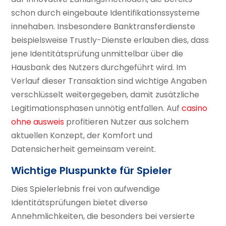
schon durch eingebaute Identifikationssysteme
innehaben. Insbesondere Banktransferdienste
beispielsweise Trustly-Dienste erlauben dies, dass
jene Identitätsprüfung unmittelbar über die
Hausbank des Nutzers durchgeführt wird. Im
Verlauf dieser Transaktion sind wichtige Angaben
verschlüsselt weitergegeben, damit zusätzliche
Legitimationsphasen unnötig entfallen. Auf
casino
ohne ausweis
profitieren Nutzer aus solchem
aktuellen Konzept, der Komfort und
Datensicherheit gemeinsam vereint.
Wichtige Pluspunkte für Spieler
Dies Spielerlebnis frei von aufwendige
Identitätsprüfungen bietet diverse
Annehmlichkeiten, die besonders bei versierte