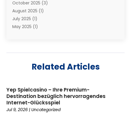
October 2025
(3)
Storage Service
(6)
August 2025
(1)
Storage Services
(3)
July 2025
(1)
Towing And Recovery
(5)
May 2025
(1)
Towing And Recovery Companies
(1)
April 2025
(2)
Towing Service
(2)
January 2025
(1)
Trailer Manufacturer
(2)
December 2024
(1)
Transport
(3)
August 2024
(2)
Transportation
(23)
Related Articles
July 2024
(1)
Transportation & Logistic
(10)
May 2024
(1)
Transportation And Logistics
(20)
November 2023
(1)
Transportation Services
(1)
Yep Spielcasino – Ihre Premium-
September 2023
(1)
Transportationplace
(1)
Destination bezüglich hervorragendes
July 2023
(1)
Trucking
(2)
Internet-Glücksspiel
January 2023
(1)
Uncategorized
(58)
Jul 9, 2026
|
Uncategorized
August 2022
(3)
Yacht Broker
(1)
March 2022
(1)
January 2022
(1)