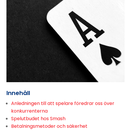
Innehåll
Anledningen till att spelare föredrar oss över
konkurrenterna
Spelutbudet hos Smash
Betalningsmetoder och säkerhet