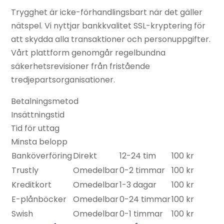
Trygghet är icke-förhandlingsbart när det gäller
nätspel. Vi nyttjar bankkvalitet SSL-kryptering för
att skydda alla transaktioner och personuppgifter.
Vårt plattform genomgår regelbundna
säkerhetsrevisioner från fristående
tredjepartsorganisationer.
Betalningsmetod
Insättningstid
Tid för uttag
Minsta belopp
Banköverföring
Direkt
12-24 tim
100 kr
Trustly
Omedelbar
0-2 timmar
100 kr
Kreditkort
Omedelbar
1-3 dagar
100 kr
E-plånböcker
Omedelbar
0-24 timmar
100 kr
Swish
Omedelbar
0-1 timmar
100 kr